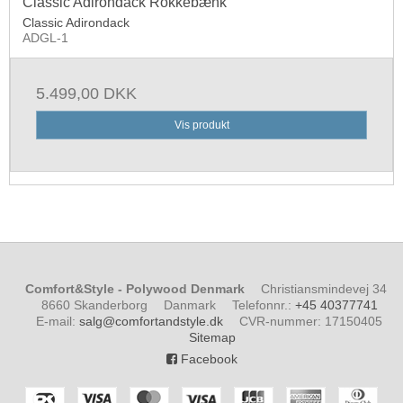
Classic Adirondack Rokkebænk
Classic Adirondack
ADGL-1
5.499,00 DKK
Vis produkt
Comfort&Style - Polywood Denmark
Christiansmindevej 34
8660 Skanderborg
Danmark
Telefonnr.
:
+45 40377741
E-mail
:
salg@comfortandstyle.dk
CVR-nummer
:
17150405
Sitemap
Facebook