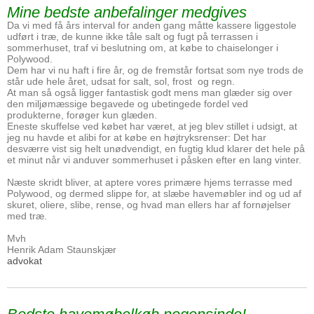
Mine bedste anbefalinger medgives
Da vi med få års interval for anden gang måtte kassere liggestole
udført i træ, de kunne ikke tåle salt og fugt på terrassen i
sommerhuset, traf vi beslutning om, at købe to chaiselonger i
Polywood.
Dem har vi nu haft i fire år, og de fremstår fortsat som nye trods de
står ude hele året, udsat for salt, sol, frost og regn.
At man så også ligger fantastisk godt mens man glæder sig over
den miljømæssige begavede og ubetingede fordel ved
produkterne, forøger kun glæden.
Eneste skuffelse ved købet har været, at jeg blev stillet i udsigt, at
jeg nu havde et alibi for at købe en højtryksrenser: Det har
desværre vist sig helt unødvendigt, en fugtig klud klarer det hele på
et minut når vi anduver sommerhuset i påsken efter en lang vinter.
Næste skridt bliver, at aptere vores primære hjems terrasse med
Polywood, og dermed slippe for, at slæbe havemøbler ind og ud af
skuret, oliere, slibe, rense, og hvad man ellers har af fornøjelser
med træ.
Mvh
Henrik Adam Staunskjær
advokat