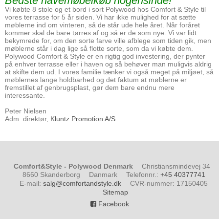
Bedste havemøbelkøb nogensinde!
Vi købte 8 stole og et bord i sort Polywood hos Comfort & Style til
vores terrasse for 5 år siden. Vi har ikke mulighed for at sætte
møblerne ind om vinteren, så de står ude hele året. Når foråret
kommer skal de bare tørres af og så er de som nye. Vi var lidt
bekymrede for, om den sorte farve ville afblege som tiden gik, men
møblerne står i dag lige så flotte sorte, som da vi købte dem.
Polywood Comfort & Style er en rigtig god investering, der pynter
på enhver terrasse eller i haven og så behøver man muligvis aldrig
at skifte dem ud. I vores familie tænker vi også meget på miljøet, så
møblernes lange holdbarhed og det faktum at møblerne er
fremstillet af genbrugsplast, gør dem bare endnu mere
interessante.
Peter Nielsen
Adm. direktør,
Kluntz Promotion A/S
Comfort&Style - Polywood Denmark
Christiansmindevej 34
8660 Skanderborg
Danmark
Telefonnr.
:
+45 40377741
E-mail
:
salg@comfortandstyle.dk
CVR-nummer
:
17150405
Sitemap
Facebook