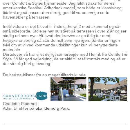
over Comfort & Styles hjemmeside. Jeg faldt straks for deres
amerikanske Seashell Adirodack model, som både er klassisk og
tidsløst og så passer den utrolig godt til vores øvrige sorte
havemøbler på terrassen.
Indtil videre er det blevet til 7 stole, heraf 2 med skammel og så
små sideborde. Stolene har nu stået på terrassen i over 2 år og ser
stadig ud som nye. Alt hvad der kræves er en årlig tur med
højtryksrenser, og så står de helt som nye igen. Så der er ingen
tvivl om at vi ved kommende udskiftninger kun vil benytte dette
materiale.
Derudover så har vi et dejligt samarbejde med Henrik fra Comfort &
Style. Vi får god vejledning, de er altid til at få kontakt med og så er
der virkelig hurtig levering.
De bedste hilsner fra en meget tilfreds kunde
Charlotte Riberholt
Adm. Direktør på
Skanderborg Park
.