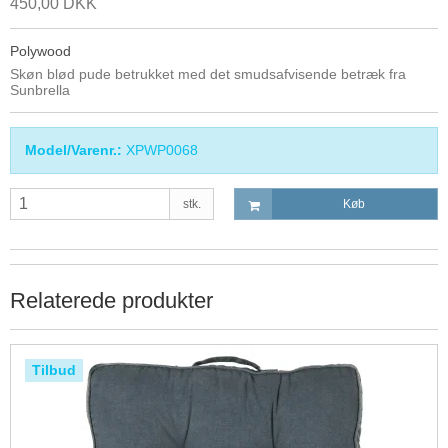
450,00 DKK
Polywood
Skøn blød pude betrukket med det smudsafvisende betræk fra
Sunbrella
Model/Varenr.:
XPWP0068
stk.
Køb
Relaterede produkter
Tilbud