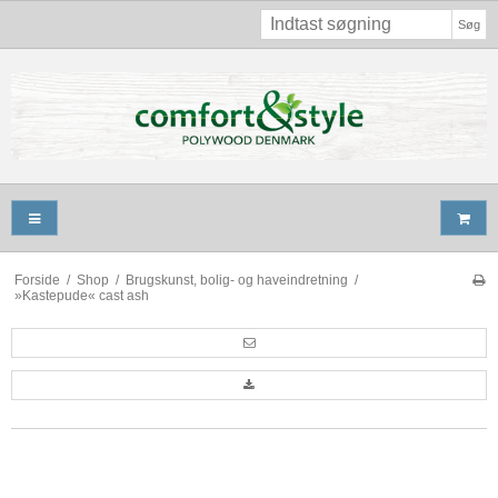
Søg
Forside
/
Shop
/
Brugskunst, bolig- og haveindretning
/
»Kastepude« cast ash