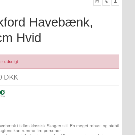
kford Havebænk,
cm Hvid
er udsolgt.
00 DKK
avebænk i tidløs klassisk Skagen stil. En meget robust og stabil
agtens kan rumme fire personer