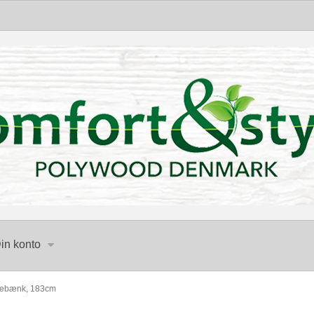
in konto
vebænk, 183cm