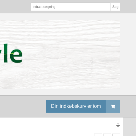
Søg
Din indkøbskurv er tom