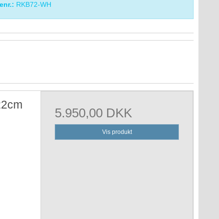
enr.:
RKB72-WH
22cm
5.950,00 DKK
Vis produkt