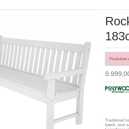
Roc
183
Produktet 
9.999,
Traditionel h
bænk, som s