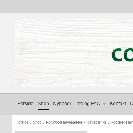
Forside
Shop
Nyheder
Info og FAQ
Kontakt
D
Forside
/
Shop
/
Polywood havemøbler
/
Havebænke
/
Rockford Ha