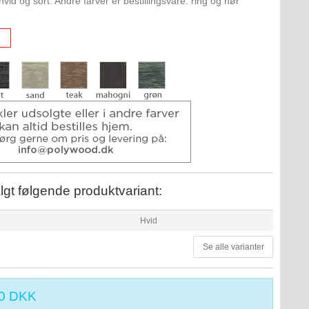
hvid og sort. Andre farver er bestillingsvare: ring og hør
lgt følgende produktvariant:
Hvid
Se alle varianter
00 DKK