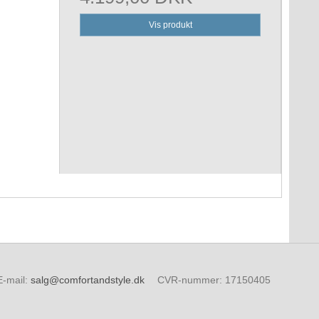
Vis produkt
E-mail
:
salg@comfortandstyle.dk
CVR-nummer
:
17150405