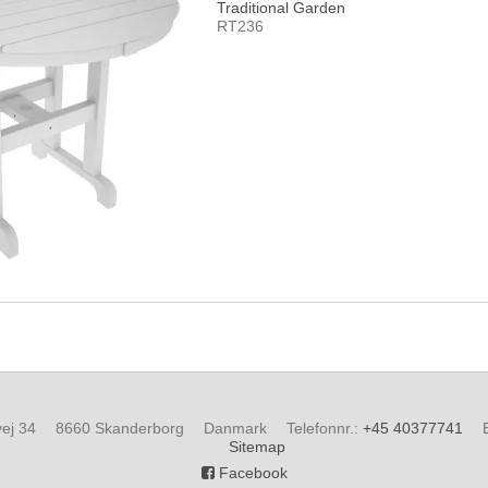
Traditional Garden
RT236
ej 34
8660 Skanderborg
Danmark
Telefonnr.
:
+45 40377741
Sitemap
Facebook