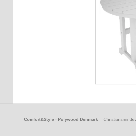
Comfort&Style - Polywood Denmark
Christiansmindev